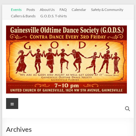
Skip
Events
Posts
About Us
FAQ
Calendar
Safety & Community
to
Callers & Bands
G.O.D.S. T-shirts
content
Gainesville
Menu
Oldtime
Dance
Archives